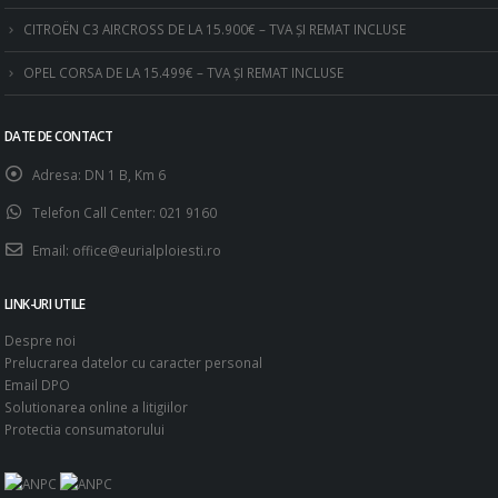
CITROËN C3 AIRCROSS DE LA 15.900€ – TVA ȘI REMAT INCLUSE
OPEL CORSA DE LA 15.499€ – TVA ȘI REMAT INCLUSE
DATE DE CONTACT
Adresa:
DN 1 B, Km 6
Telefon Call Center:
021 9160
Email:
office@eurialploiesti.ro
LINK-URI UTILE
Despre noi
Prelucrarea datelor cu caracter personal
Email DPO
Solutionarea online a litigiilor
Protectia consumatorului