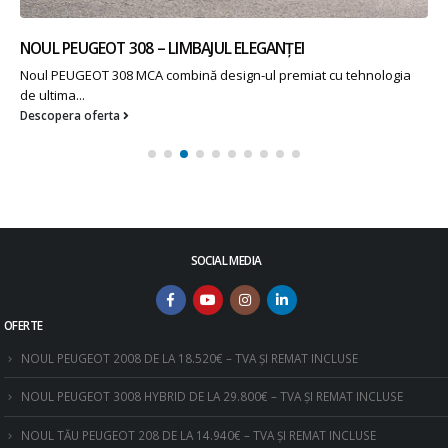
NOUL PEUGEOT 308 – LIMBAJUL ELEGANȚEI
Noul PEUGEOT 308 MCA combină design-ul premiat cu tehnologia
de ultima...
Descopera oferta
SOCIAL MEDIA
OFERTE
NOUL PEUGEOT 2008 DE LA 18.520€ – TVA ȘI REMAT INCLUSE
NOUL PEUGEOT 3008 HYBRID DE LA 29.800€ – TVA ȘI REMAT INCLUSE
NOUL TĂU PEUGEOT 208 DE LA 14.940€ – TVA ȘI REMAT INCLUSE